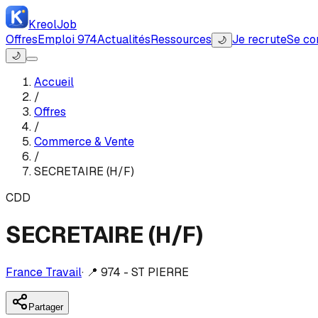
Kreol
Job
Offres
Emploi 974
Actualités
Ressources
Je recrute
Se co
🌙
🌙
Accueil
/
Offres
/
Commerce & Vente
/
SECRETAIRE (H/F)
CDD
SECRETAIRE (H/F)
France Travail
·
📍
974 - ST PIERRE
Partager