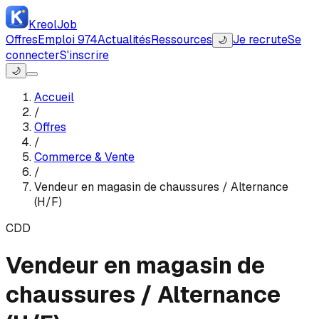
Kreol
Job
Offres
Emploi 974
Actualités
Ressources
Je recrute
Se
🌙
connecter
S'inscrire
🌙
Accueil
/
Offres
/
Commerce & Vente
/
Vendeur en magasin de chaussures / Alternance
(H/F)
CDD
Vendeur en magasin de
chaussures / Alternance