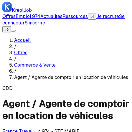
Kreol
Job
Offres
Emploi 974
Actualités
Ressources
Je recrute
Se
🌙
connecter
S'inscrire
🌙
Accueil
/
Offres
/
Commerce & Vente
/
Agent / Agente de comptoir en location de véhicules
CDD
Agent / Agente de comptoir
en location de véhicules
France Travail
·
📍
974 - STE MARIE