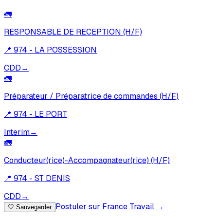
🚛
RESPONSABLE DE RECEPTION (H/F)
📍
974 - LA POSSESSION
CDD
→
🚛
Préparateur / Préparatrice de commandes (H/F)
📍
974 - LE PORT
Interim
→
🚛
Conducteur(rice)-Accompagnateur(rice) (H/F)
📍
974 - ST DENIS
CDD
→
Postuler sur France Travail →
🤍
Sauvegarder