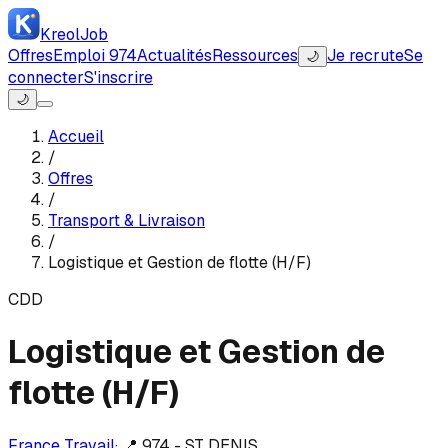
Kreol
Job
Offres
Emploi 974
Actualités
Ressources
Je recrute
Se
🌙
connecter
S'inscrire
🌙
Accueil
/
Offres
/
Transport & Livraison
/
Logistique et Gestion de flotte (H/F)
CDD
Logistique et Gestion de
flotte (H/F)
France Travail
·
📍
974 - ST DENIS