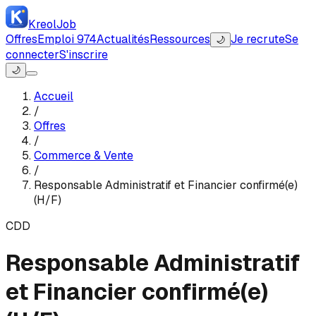
Kreol
Job
Offres
Emploi 974
Actualités
Ressources
Je recrute
Se
🌙
connecter
S'inscrire
🌙
Accueil
/
Offres
/
Commerce & Vente
/
Responsable Administratif et Financier confirmé(e)
(H/F)
CDD
Responsable Administratif
et Financier confirmé(e)