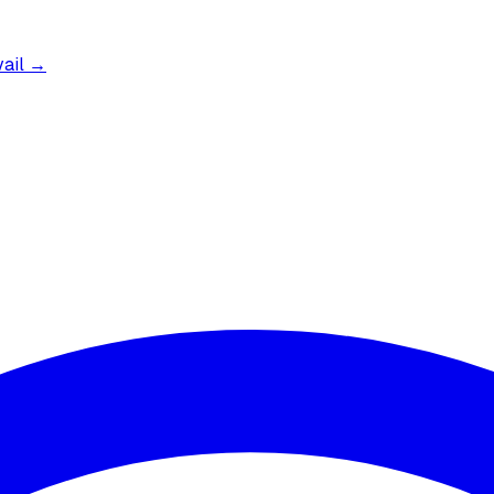
vail →