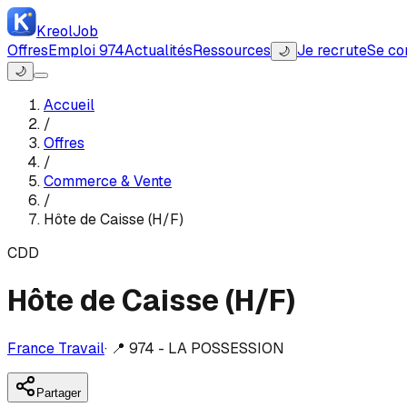
Kreol
Job
Offres
Emploi 974
Actualités
Ressources
Je recrute
Se co
🌙
🌙
Accueil
/
Offres
/
Commerce & Vente
/
Hôte de Caisse (H/F)
CDD
Hôte de Caisse (H/F)
France Travail
·
📍
974 - LA POSSESSION
Partager