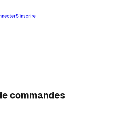
nnecter
S'inscrire
e de commandes