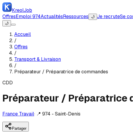
Kreol
Job
Offres
Emploi 974
Actualités
Ressources
Je recrute
Se co
🌙
🌙
Accueil
/
Offres
/
Transport & Livraison
/
Préparateur / Préparatrice de commandes
CDD
Préparateur / Préparatric
France Travail
·
📍
974 - Saint-Denis
Partager