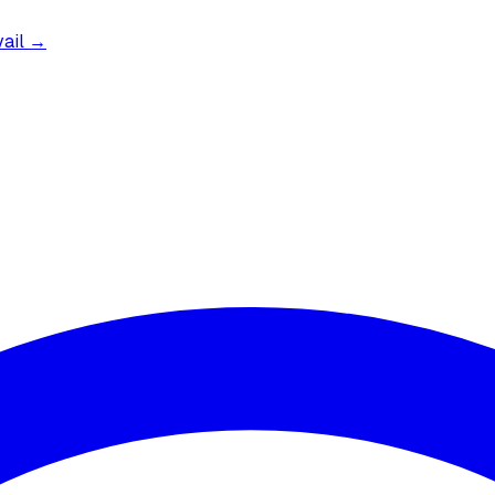
vail →